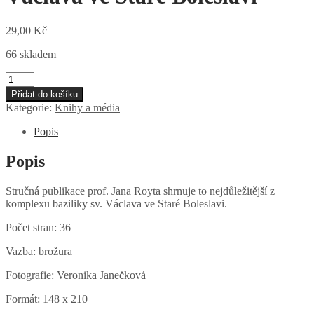
29,00
Kč
66 skladem
Památky
baziliky
Přidat do košíku
svatého
Kategorie:
Knihy a média
Václava
ve
Popis
Staré
Boleslavi
Popis
množství
Stručná publikace prof. Jana Royta shrnuje to nejdůležitější z
komplexu baziliky sv. Václava ve Staré Boleslavi.
Počet stran: 36
Vazba: brožura
Fotografie: Veronika Janečková
Formát: 148 x 210