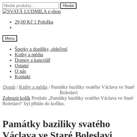
Hledat:
Hledat
Přeskočit
Přejít
na
k
29,00
Kč
1 Položka
navigaci
obsahu
webu
Menu
Šperky a doplňky, oblečení
Knihy a média
Domov a kancelář
Ostatní
O nás
Kontakt
Domů
/
Knihy a média
/
Památky baziliky svatého Václava ve Staré
Boleslavi
Zobrazit košík
Produkt „Památky baziliky svatého Václava ve Staré
Boleslavi“ byl přidán do košíku.
Památky baziliky svatého
Václava ve Staré Boleslavi