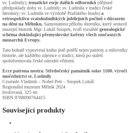
sv. Ludmily),
tematické eseje dalších odborníků
(dějinné
předpoklady doby sv. Ludmily; sv. Ludmila v tradici české
literatury; sv. Ludmila ve výzdobě Pražského hradu)
a
retrospektivu svatoludmilských jubilejních počinů s důrazem
na dění na Mělníku.
Samostatnou přílohu sborníku, který sestavil
muzejní historik Mgr. Lukáš Snopek, tvoří rozsáhlé
genealogické
schéma dokládající přemyslovské kořeny všech současných
monarchů Evropy.
Tato bohatě vypravená kniha jistě potěší nejen patrioty a milovníky
historie, ale každého zájemce o tradici, která po staletí
spoluformovala české národní vědomí.
Ecce patrona nostra. Středočeský památník oslav 1100. výročí
mučednictví sv. Ludmily
Czumalo Vladimír – Nohel Petr – Snopek Lukáš
Regionální muzeum Mělník 2024
brožovaná, 325 str.
ISBN 9788090764415
Související produkty