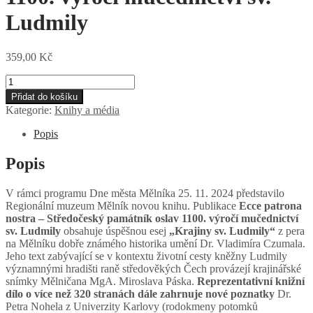
Ludmily
359,00
Kč
Ecce
patrona
Přidat do košíku
nostra
Kategorie:
Knihy a média
–
Středočeský
Popis
památník
oslav
Popis
1100.
výročí
V rámci programu Dne města Mělníka 25. 11. 2024 představilo
mučednictví
Regionální muzeum Mělník novou knihu.
Publikace
Ecce patrona
sv.
nostra – Středočeský památník oslav 1100. výročí mučednictví
Ludmily
sv. Ludmily
obsahuje úspěšnou esej
„Krajiny sv. Ludmily“
z pera
množství
na Mělníku dobře známého historika umění Dr. Vladimíra Czumala.
Jeho text zabývající se v kontextu životní cesty kněžny Ludmily
významnými hradišti raně středověkých Čech provázejí krajinářské
snímky Mělničana MgA. Miroslava Páska.
Reprezentativní knižní
dílo o více než 320 stranách dále zahrnuje nové poznatky
Dr.
Petra Nohela z Univerzity Karlovy (rodokmeny potomků