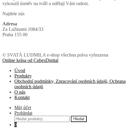
vykouzlí úsměv na tváři a udělají Vám radost.
Najdete nás
Adresa
Za Lužinami 1084/33
Praha 155 00
© SVATÁ LUDMILA e-shop všechna práva vyhrazena
Online krása od CubesDigital
Úvod
Produkty
Obchodní podmínky, Zpracování osobních údajů, Ochrana
osobních údajů
O nás
Kontakt
Můj účet
Prohledat
Hledat:
Hledat
0