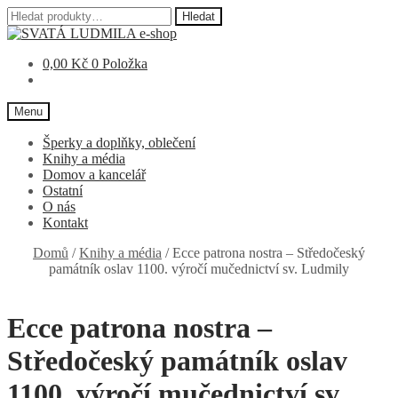
Hledat:
Hledat
Přeskočit
Přejít
na
k
0,00
Kč
0 Položka
navigaci
obsahu
webu
Menu
Šperky a doplňky, oblečení
Knihy a média
Domov a kancelář
Ostatní
O nás
Kontakt
Domů
/
Knihy a média
/
Ecce patrona nostra – Středočeský
památník oslav 1100. výročí mučednictví sv. Ludmily
Ecce patrona nostra –
Středočeský památník oslav
1100. výročí mučednictví sv.