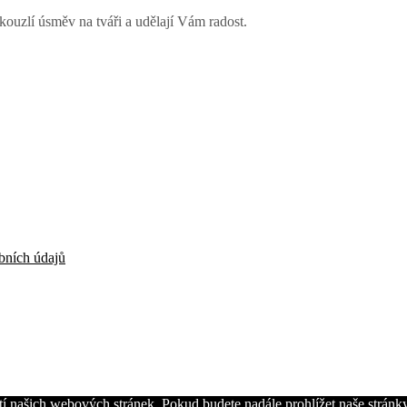
ouzlí úsměv na tváři a udělají Vám radost.
bních údajů
í našich webových stránek. Pokud budete nadále prohlížet naše stránky