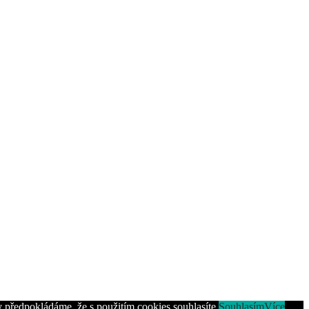
 předpokládáme, že s použitím cookies souhlasíte.
Souhlasím
Více