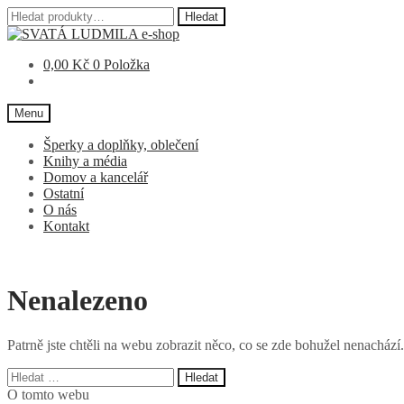
Hledat:
Hledat
Přeskočit
Přejít
na
k
0,00
Kč
0 Položka
navigaci
obsahu
webu
Menu
Šperky a doplňky, oblečení
Knihy a média
Domov a kancelář
Ostatní
O nás
Kontakt
Nenalezeno
Patrně jste chtěli na webu zobrazit něco, co se zde bohužel nenacház
Vyhledávání
O tomto webu