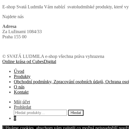
E-shop Svatá Ludmila Vám nabízí svatoludmilské produkty, které vyk
Najdete nás
Adresa
Za Lužinami 1084/33
Praha 155 00
© SVATÁ LUDMILA e-shop všechna práva vyhrazena
Online krása od CubesDigital
Úvod
Produkty
Obchodní podmínky, Zpracování osobních údajů, Ochrana oso
O nás
Kontakt
Můj účet
Prohledat
Hledat:
Hledat
0
Užíváme cookies, abychom vám zajistili co možná nejsnadnější použit